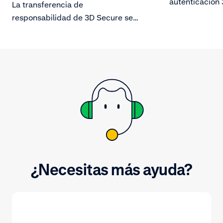
autenticación 
La transferencia de
oportunidades
responsabilidad de 3D Secure se
tu empresa.
produce cuando la responsabilidad
de las devoluciones fraudulentas
(tarjetas robadas o falsificadas) se
transfiere de ti al emisor de la
tarjeta.
¿Necesitas más ayuda?