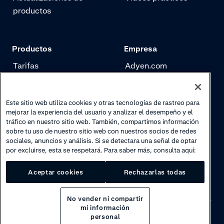
productos
Productos
Empresa
Tarifas
Adyen.com
Pagos
Nuestra historia
Gestión de riesgo
Newsletter
Este sitio web utiliza cookies y otras tecnologías de rastreo para
mejorar la experiencia del usuario y analizar el desempeño y el
Autenticación
Trabaja con nosotros
tráfico en nuestro sitio web. También, compartimos información
sobre tu uso de nuestro sitio web con nuestros socios de redes
sociales, anuncios y análisis. Si se detectara una señal de optar
por excluirse, esta se respetará. Para saber más, consulta aquí:
Aceptar cookies
Rechazarlas todas
No vender ni compartir
mi información
personal
Privacy
·
Cookies
·
Disclaimer
·
© 2026 Adyen