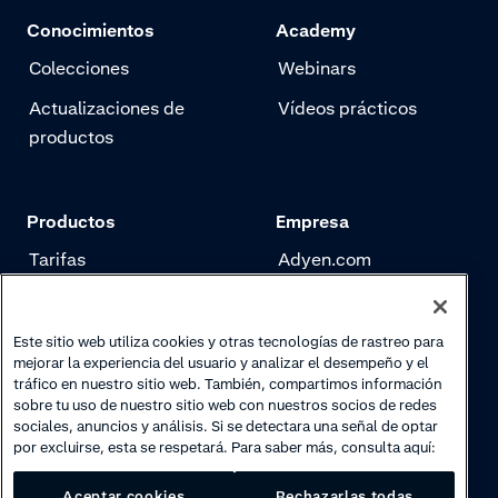
Conocimientos
Academy
Colecciones
Webinars
Actualizaciones de
Vídeos prácticos
productos
Productos
Empresa
Tarifas
Adyen.com
Pagos
Nuestra historia
Gestión de riesgo
Newsletter
Este sitio web utiliza cookies y otras tecnologías de rastreo para
mejorar la experiencia del usuario y analizar el desempeño y el
Autenticación
Trabaja con nosotros
tráfico en nuestro sitio web. También, compartimos información
sobre tu uso de nuestro sitio web con nuestros socios de redes
sociales, anuncios y análisis. Si se detectara una señal de optar
por excluirse, esta se respetará. Para saber más, consulta aquí:
Aceptar cookies
Rechazarlas todas