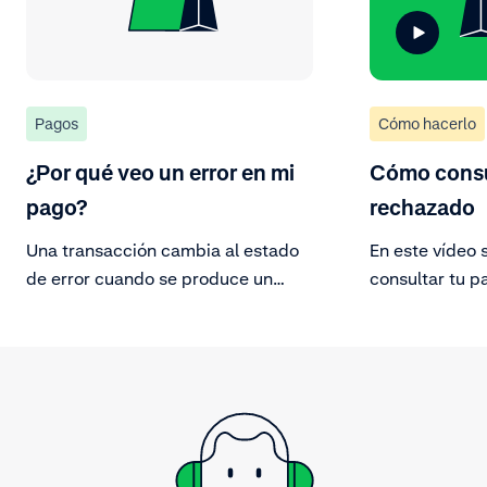
Pagos
Cómo hacerlo
¿Por qué veo un error en mi
Cómo consu
pago?
rechazado
Una transacción cambia al estado
En este vídeo 
de error cuando se produce un
consultar tu p
error en la comunicación con la
Busca la visua
entidad financiera.
en la Customer
pago rechazad
detalles.