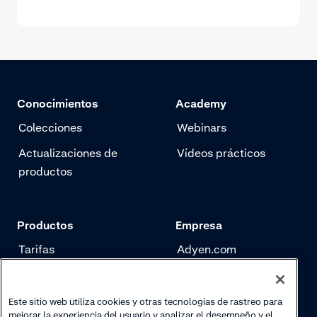
Conocimientos
Academy
Colecciones
Webinars
Actualizaciones de
Vídeos prácticos
productos
Productos
Empresa
Tarifas
Adyen.com
Pagos
Nuestra historia
Gestión de riesgo
Newsletter
Este sitio web utiliza cookies y otras tecnologías de rastreo para
mejorar la experiencia del usuario y analizar el desempeño y el