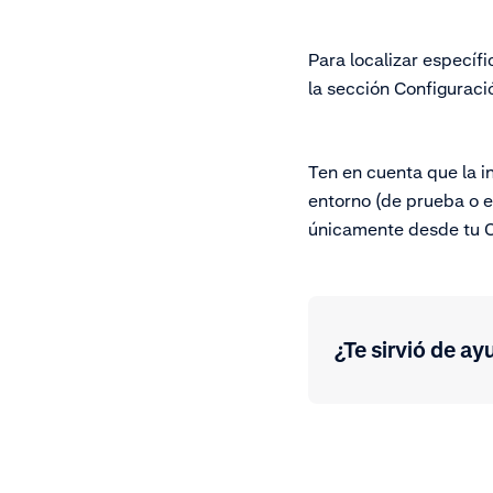
Para localizar especí
la sección Configuraci
Ten en cuenta que la i
entorno (de prueba o e
únicamente desde tu C
¿Te sirvió de ay