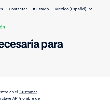
Cambio de idioma
cs
Contactar
Estado
Mexico (Español)
IÓN
ecesaria para
entra en el
Customer
tu clave API/nombre de