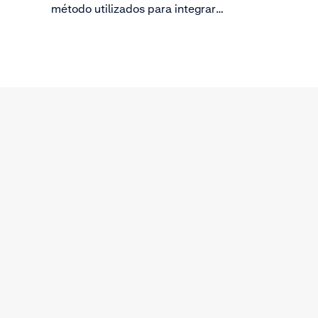
método utilizados para integrar
Adyen con tu plataforma, hay
medidas de seguridad adicionales
a tener en cuenta para proteger la
confidencialidad, la integridad y la
disponibilidad de los datos de tu
empresa y tus clientes.