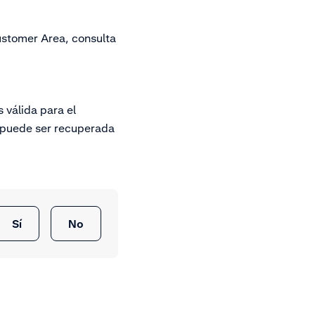
ustomer Area, consulta
 válida para el
o puede ser recuperada
Sí
No