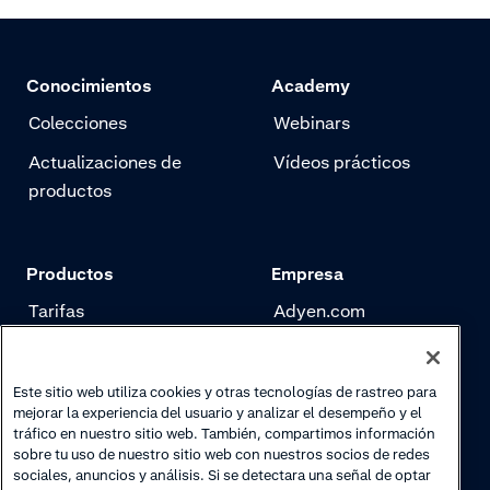
medidas de seguridad adicionales
a tener en cuenta para proteger la
confidencialidad, la integridad y la
Conocimientos
Academy
disponibilidad de los datos de tu
empresa y tus clientes.
Colecciones
Webinars
Actualizaciones de
Vídeos prácticos
productos
Productos
Empresa
Tarifas
Adyen.com
Pagos
Nuestra historia
Gestión de riesgo
Newsletter
Este sitio web utiliza cookies y otras tecnologías de rastreo para
mejorar la experiencia del usuario y analizar el desempeño y el
Autenticación
Trabaja con nosotros
tráfico en nuestro sitio web. También, compartimos información
sobre tu uso de nuestro sitio web con nuestros socios de redes
sociales, anuncios y análisis. Si se detectara una señal de optar