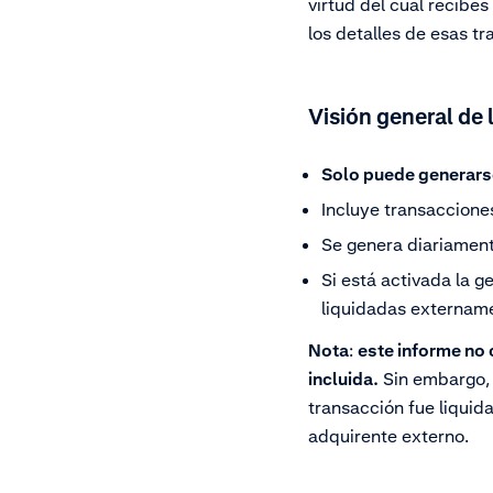
virtud del cual recib
los detalles de esas t
Visión general de 
Solo puede generarse
Incluye transaccione
Se genera diariament
Si está activada la 
liquidadas extername
Nota
:
este informe no 
incluida.
Sin embargo, s
transacción fue liquid
adquirente externo.