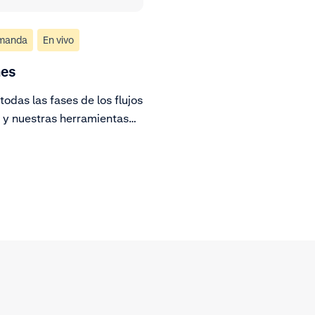
emanda
En vivo
mes
odas las fases de los flujos
 y nuestras herramientas
mes en tiempo real.