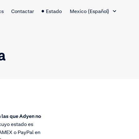
Cambio de idioma
cs
Contactar
Estado
Mexico (Español)
a
n las que Adyen no
 cuyo estado es
n AMEX o PayPal en