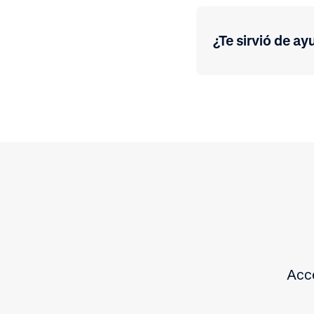
¿Te sirvió de ay
Acce