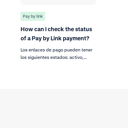
Pay by link
How can I check the status
of a Pay by Link payment?
Los enlaces de pago pueden tener
los siguientes estados: activo,
completado, pago pendiente o
caducado. Descubre cómo puedes
comprobarlos en el Customer Area.