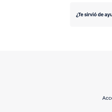
¿Te sirvió de ay
Acce