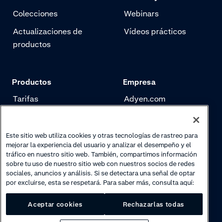
Colecciones
Webinars
Actualizaciones de
Vídeos prácticos
productos
Productos
Empresa
Tarifas
Adyen.com
Pagos
Nuestra historia
Gestión de riesgo
Newsletter
Este sitio web utiliza cookies y otras tecnologías de rastreo para
mejorar la experiencia del usuario y analizar el desempeño y el
Autenticación
Trabaja con nosotros
tráfico en nuestro sitio web. También, compartimos información
sobre tu uso de nuestro sitio web con nuestros socios de redes
sociales, anuncios y análisis. Si se detectara una señal de optar
por excluirse, esta se respetará. Para saber más, consulta aquí:
Aceptar cookies
Rechazarlas todas