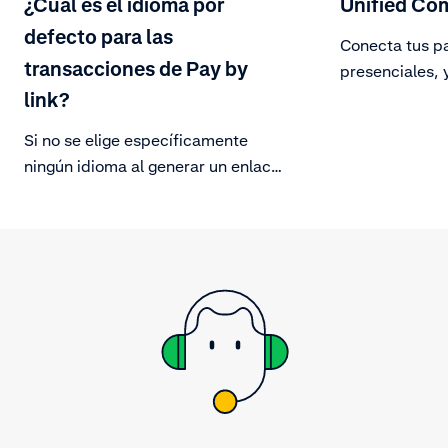
¿Cuál es el idioma por
Unified Co
defecto para las
Conecta tus pa
transacciones de Pay by
presenciales, 
clientes pagar
link?
canales.
Si no se elige específicamente
ningún idioma al generar un enlace
de pago, el idioma se seleccionará
en función de la configuración del
navegador utilizado.