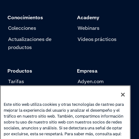
Conocimientos
Academy
Colecciones
Webinars
Actualizaciones de
Vídeos prácticos
productos
Productos
Empresa
Tarifas
Adyen.com
Pagos
Nuestra historia
Gestión de riesgo
Newsletter
Este sitio web utiliza cookies y otras tecnologías de rastreo para
mejorar la experiencia del usuario y analizar el desempeño y el
Autenticación
Trabaja con nosotros
tráfico en nuestro sitio web. También, compartimos información
sobre tu uso de nuestro sitio web con nuestros socios de redes
sociales, anuncios y análisis. Si se detectara una señal de optar
por excluirse, esta se respetará. Para saber más, consulta aquí: