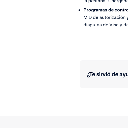
la pestaña “Chargeba
Programas de control
MID de autorización 
disputas de Visa y d
¿Te sirvió de ay