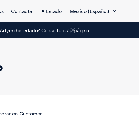
Cambio de idioma
cs
Contactar
Estado
Mexico (Español)
de Adyen heredado? Consulta esta página.
?
enerar en
Customer