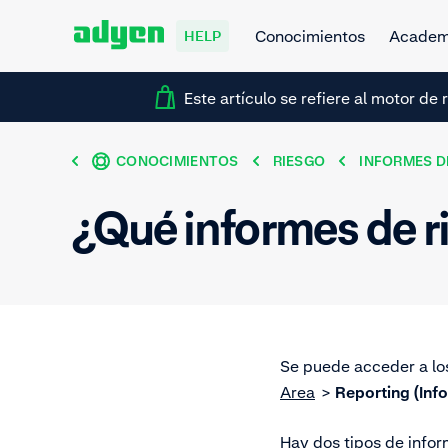
Conocimientos
Acade
HELP
Este artículo se refiere al motor d
CONOCIMIENTOS
RIESGO
INFORMES D
¿Qué informes de r
Se puede acceder a los
Area
>
Reporting (Inf
Hay dos tipos de infor