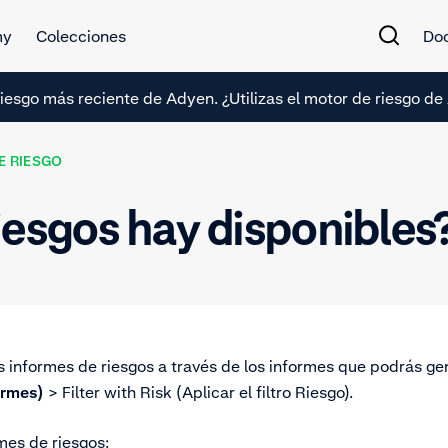
my
Colecciones
Do
e riesgo más reciente de Adyen. ¿Utilizas el motor de riesgo 
E RIESGO
iesgos hay disponibles
 informes de riesgos a través de los informes que podrás g
ormes)
> Filter with Risk (Aplicar el filtro Riesgo).
mes de riesgos: