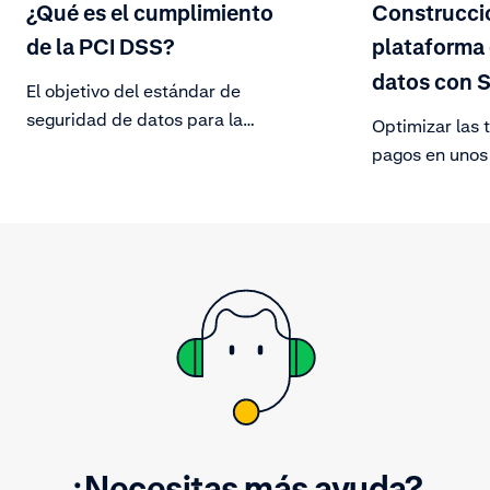
¿Qué es el cumplimiento
Construcci
de la PCI DSS?
plataforma 
datos con S
El objetivo del estándar de
seguridad de datos para la
Optimizar las 
industria de las tarjetas de pago (
pagos en unos
PCI DSS) es proteger los datos de
básicos puede
los titulares de las tarjetas frente a
de ingresos mi
las amenazas cambiantes a la
clientes de Ad
seguridad de los datos.
¿Necesitas más ayuda?