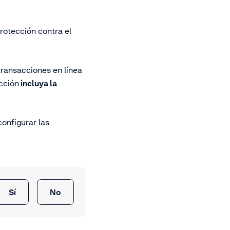
rotección contra el
transacciones en línea
cción
incluya la
configurar las
Sí
No