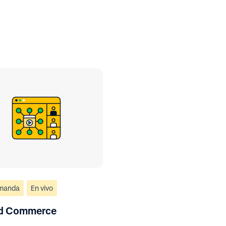
emanda
En vivo
ed Commerce