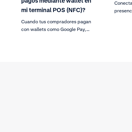
pagos mediante wallet en
Conecta
mi terminal POS (NFC)?
presenci
clientes
Cuando tus compradores pagan
canales
con wallets como Google Pay,
Apple Pay y Samsung Pay en tu
terminal de punto de venta, los
llamamos pagos con wallets NFC.