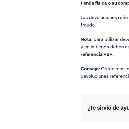
tienda física
o
su com
Las devoluciones refer
fraude.
Nota
:
para utilizar de
y en la tienda deben e
referencia PSP
.
Consejo
: Obtén más i
devoluciones referenc
¿Te sirvió de ay