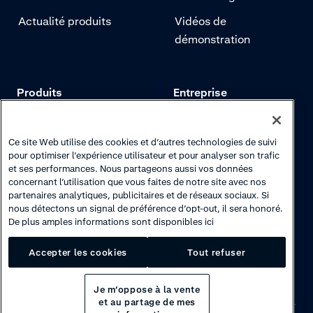
Actualité produits
Vidéos de
démonstration
Produits
Entreprise
Tarifs
Adyen.com
Paiements
Notre histoire
Ce site Web utilise des cookies et d’autres technologies de suivi
pour optimiser l’expérience utilisateur et pour analyser son trafic
Gestion des risques
Notre newsletter
et ses performances. Nous partageons aussi vos données
concernant l’utilisation que vous faites de notre site avec nos
Authentification
Espace carrières
partenaires analytiques, publicitaires et de réseaux sociaux. Si
nous détectons un signal de préférence d’opt-out, il sera honoré.
De plus amples informations sont disponibles ici
Accepter les cookies
Tout refuser
Je m’oppose à la vente
et au partage de mes