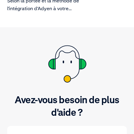
Selon la portée et la méthode de
numéros de ca
l’intégration d’Adyen à votre
plateforme, choisissez entre
diverses mesures de sécurité
supplémentaires pour assurer la
confidentialité, l’intégrité et la
disponibilité des données de votre
entreprise et de vos clients.
Avez-vous besoin de plus
d'aide ?