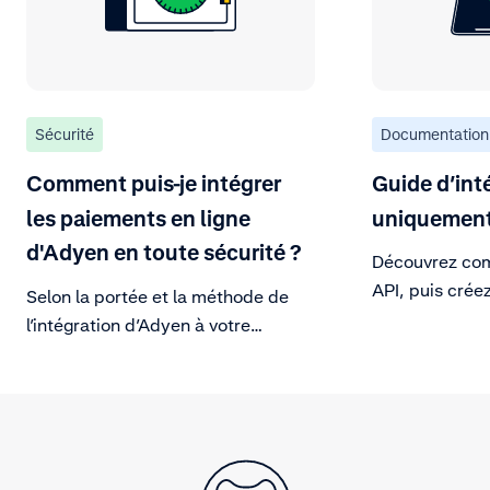
Sécurité
Documentation
Comment puis-je intégrer
Guide d’int
les paiements en ligne
uniquemen
d'Adyen en toute sécurité ?
Découvrez com
API, puis crée
Selon la portée et la méthode de
interface utilis
l’intégration d’Adyen à votre
plateforme, choisissez entre
diverses mesures de sécurité
supplémentaires pour assurer la
confidentialité, l’intégrité et la
disponibilité des données de votre