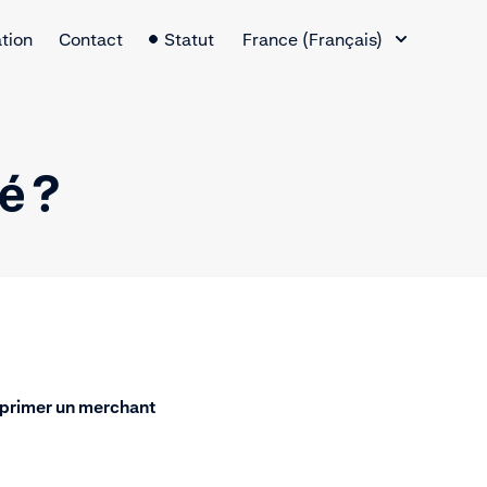
Changement de langue
tion
Contact
Statut
France (Français)
é ?
primer un merchant