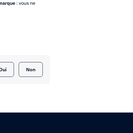
marque
: vous ne
Oui
Non