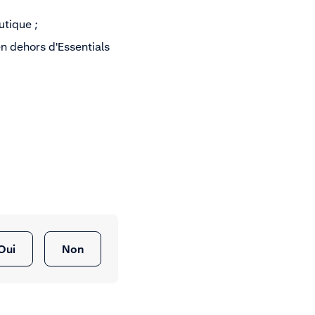
tique ;
n dehors d'Essentials
Oui
Non