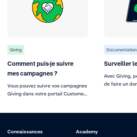
Giving
Documentation
Comment puis-je suivre
Surveiller l
mes campagnes ?
Avec Giving, p
de faire un do
Vous pouvez suivre vos campagnes
but non lucrati
Giving dans votre portail Customer
analysez, part
Area sous Aperçu des dons, ou
optimisez l'im
recevoir des informations en temps
avec le tablea
réel grâce à des notifications
à télécharger e
webhook reliant les dons à leurs
Connaissances
Academy
d'analyses Giv
achats d'origine.