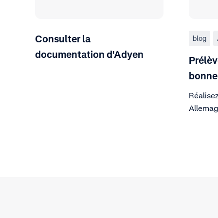
Consulter la
blog
documentation d'Adyen
Prélèv
bonne
Réalisez
Allemag
Autrich
de paie
automat