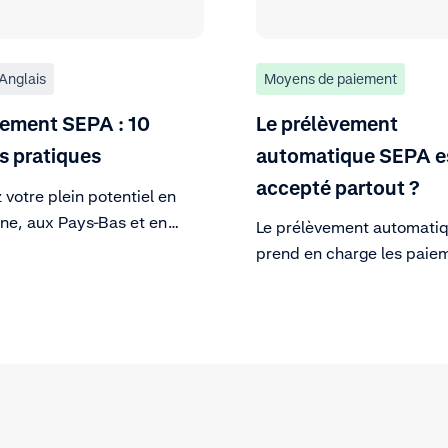
Anglais
Moyens de paiement
ement SEPA : 10
Le prélèvement
s pratiques
automatique SEPA es
accepté partout ?
 votre plein potentiel en
ne, aux Pays-Bas et en
Le prélèvement automati
e grâce au principal moyen
prend en charge les paie
ment par prélèvement
en EUR dans toute l'UE et
ique d'Europe.
plusieurs pays non memb
l'UE. Découvrez la liste c
des participants au résea
cartes SEPA et les détails
d'éligibilité.