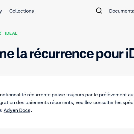
y
Collections
Documenta
IDEAL
e la récurrence pour i
fonctionnalité récurrente passe toujours par le prélèvement 
tégration des paiements récurrents, veuillez consulter les spéci
ns
Adyen Docs
.