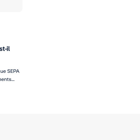
t-il
que SEPA
ments
 dans
res de
omplète
u de