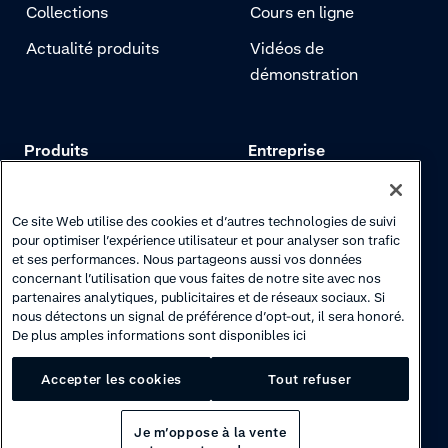
Collections
Cours en ligne
Actualité produits
Vidéos de
démonstration
Produits
Entreprise
Tarifs
Adyen.com
Paiements
Notre histoire
Ce site Web utilise des cookies et d’autres technologies de suivi
pour optimiser l’expérience utilisateur et pour analyser son trafic
Gestion des risques
Notre newsletter
et ses performances. Nous partageons aussi vos données
concernant l’utilisation que vous faites de notre site avec nos
Authentification
Espace carrières
partenaires analytiques, publicitaires et de réseaux sociaux. Si
nous détectons un signal de préférence d’opt-out, il sera honoré.
De plus amples informations sont disponibles ici
Accepter les cookies
Tout refuser
Je m’oppose à la vente