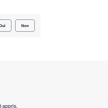
Oui
Non
é appris.