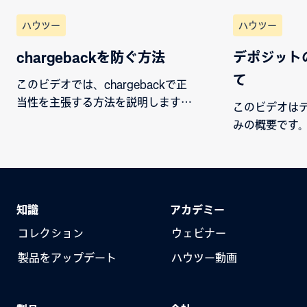
ハウツー
ハウツー
chargebackを防ぐ方法
デポジット
て
このビデオでは、chargebackで正
当性を主張する方法を説明します。
このビデオは
カード所有者の主張に同意せず、裏
みの概要です
付けとなる書類をお持ちの場合は、
ンにサインイ
異議を唱えることができます。逆
下にある残高
に、chargebackを承認することも
トのサマリー
できます。
のビデオでは
知識
アカデミー
ています。
コレクション
ウェビナー
製品をアップデート
ハウツー動画