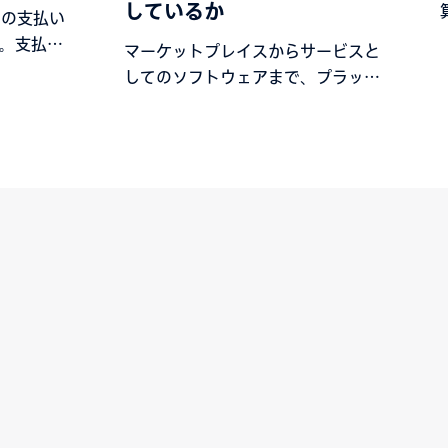
しているか
らの支払い
。支払履
マーケットプレイスからサービスと
至る販
してのソフトウェアまで、プラット
の概要を
フォーム経済が世界の購買方法に革
トは簡単
命を起こしている理由をご紹介しま
す。