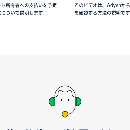
ント所有者への支払いを予定
このビデオは、Adyenか
法について説明します。
を確認する方法の説明です
歴を表示して、支払金額に
売、返金、取引費用、調整
確認してください。レポー
にダウンロードできます。