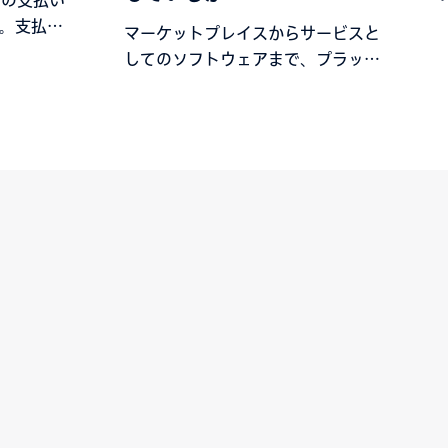
らの支払い
。支払履
マーケットプレイスからサービスと
至る販
してのソフトウェアまで、プラット
の概要を
フォーム経済が世界の購買方法に革
トは簡単
命を起こしている理由をご紹介しま
す。