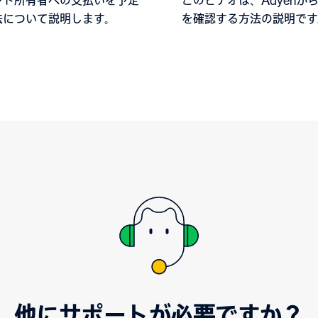
ント所有者への支払いを予定
このビデオは、Adyenか
法について説明します。
を確認する方法の説明です
歴を表示して、支払金額に
売、返金、取引費用、調整
確認してください。レポー
にダウンロードできます。
他にサポートが必要ですか？