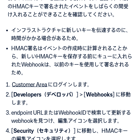
のHMACキーで署名されたイベントをしばらくの間受
け入れることができることを確認してください。
インフラストラクチャに新しいキーを伝達するのに、
時間がかかる場合があるため。
HMAC署名はイベントの作成時に計算されることか
ら、新しいHMACキーを保存する前にキューに入れら
れたWebhookは、以前のキーを使用して署名される
ため。
Customer Area
にログインします
。
[
Developers（デベロッパ）
]
>
[
Webhooks
] に移動
します。
endpoint URLまたはWebhookIDで検索して更新する
webhookを見つけ、
編集アイコンを選択します。
[
Security（セキュリティ）
] に移動し
、
HMACキー
の編集
アイコンを選択します
。