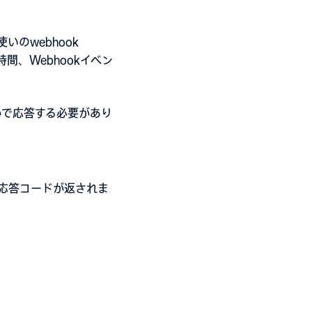
のwebhook
時間、
Webhookイベン
かで応答する必要があり
XX応答コードが返されま