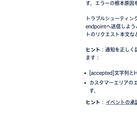
す。エラーの根本原因
トラブルシューティング
endpointへ送信
ト
のリクエスト本文な
ヒント
：通知を正しく認
ます：
[accepted]文字列
カスタマーエリアの
す。
ヒント
：
イベントの承