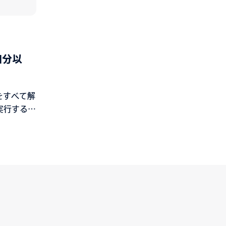
1分以
題をすべて解
実行するこ
見てみま