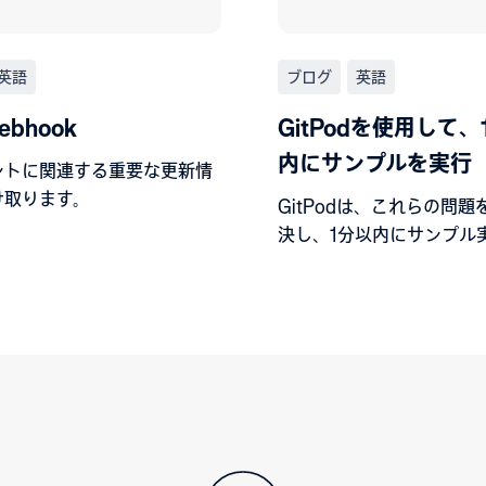
英語
ブログ
英語
bhook
GitPodを使用して、
内にサンプルを実行
ントに関連する重要な更新情
け取ります。
GitPodは、これらの問
決し、1分以内にサンプル
とができます。その方法を
しょう。