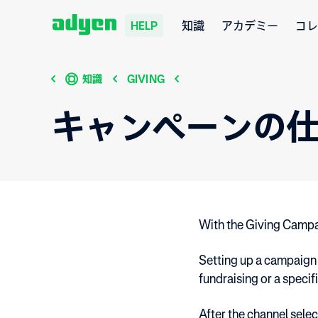
知識
アカデミー
コレ
HELP
知識
GIVING
キャンペーンの
With the Giving Camp
Setting up a campaign 
fundraising or a specif
After the channel selec