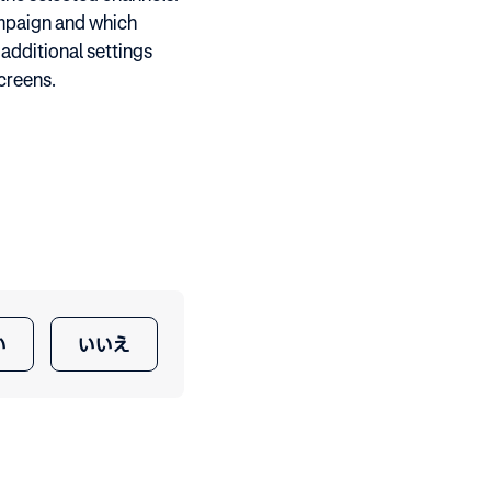
ampaign and which
additional settings
screens.
い
いいえ