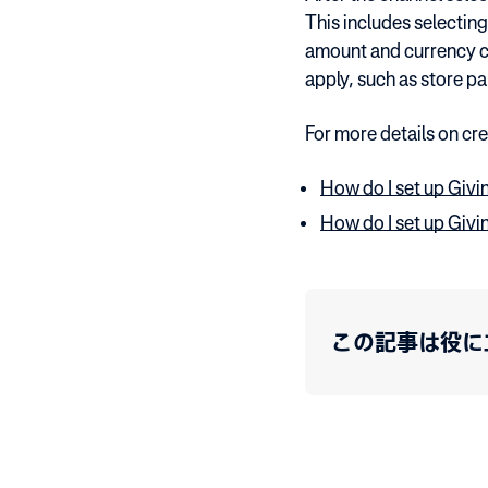
This includes selectin
amount and currency co
apply, such as store pa
For more details on cr
How do I set up Givin
How do I set up Givi
この記事は役に