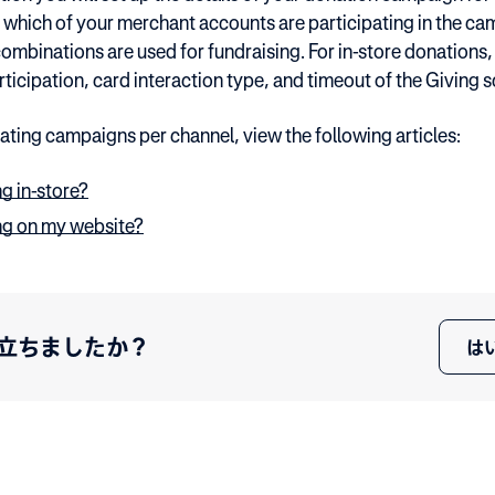
g which of your merchant accounts are participating in the c
mbinations are used for fundraising. For in-store donations, 
rticipation, card interaction type, and timeout of the Giving 
eating campaigns per channel, view the following articles:
g in-store?
ng on my website?
立ちましたか？
は