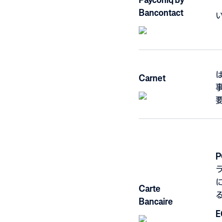
Bancontact
は
Carnet
P
Carte
Bancaire
E