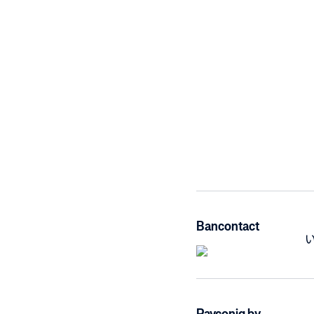
Bancontact
Payconiq by