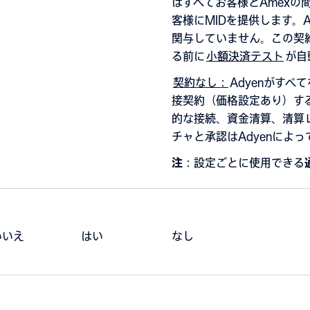
はすべてお客様とAmexの
客様にMIDを提供します。A
関与していません。この契約
る前に
小額決済テスト
が自
契約なし：
Adyenがすべ
接契約（価格設定あり）す
的な接続、資金清算、清算
チャと承認はAdyenによ
注
：設定ごとに使用できる
いいえ
はい
なし