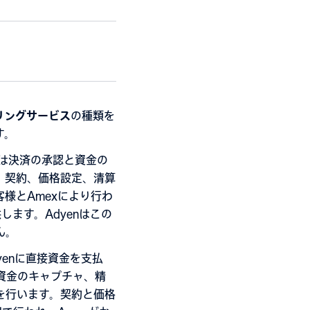
リングサービス
の種類を
す。
enは決済の承認と資金の
。契約、価格設定、清算
様とAmexにより行わ
供します。Adyenはこの
ん。
dyenに直接資金を支払
、資金のキャプチャ、精
を行います。契約と価格