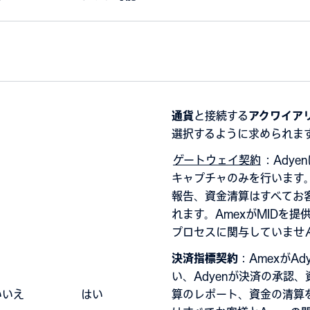
通貨
と接続する
アクワイア
選択するように求められま
ゲートウェイ契約
：Ady
キャプチャのみを行います
報告、資金清算はすべてお客
れます。AmexがMIDを提
プロセスに関与していませ
決済指標契約
：AmexがA
い、Adyenが決済の承認
いいえ
はい
算のレポート、資金の清算