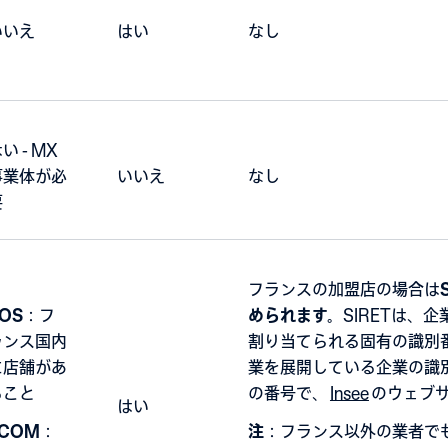
いいえ
はい
なし
い - MX
事業体が必
いいえ
なし
要
フランスの加盟店の場合は
OS
：フ
められます。
SIRETは、
ランス国内
割り当てられる固有の識別
に店舗があ
業を展開している企業の識別
ること
の番号で、
Insee
のウェブ
はい
COM
：
注
：フランス以外の業者で