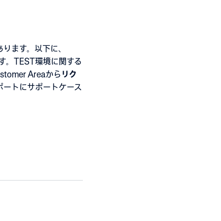
あります。以下に、
。TEST環境に関する
omer Areaから
リク
ポートにサポートケース