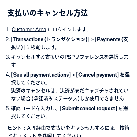
支払いのキャンセル方法
Customer Area
にログインします。
[
Transactions (トランザクション)
]
>
[
Payments (支
払い)
]
に移動します
。
キャンセルする支払いの
PSPリファレンス
を選択しま
す。
[
See all payment actions
] > [
Cancel payment
] を選
択してください。
決済のキャンセル
は、決済がまだキャプチャされてい
ない場合 (承認済みステータス)しか使用できません。
確認コードを入力し、[
Submit cancel request
] を選
択してください。
ヒント：
API 経由で支払いをキャンセルするには、
技術
ドキュメント
を参照してください。