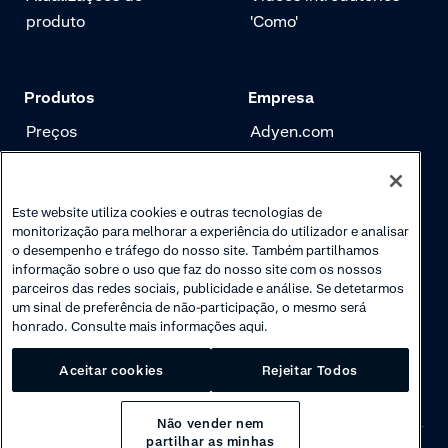
produto
'Como'
Produtos
Empresa
Preços
Adyen.com
Pagamentos
Nossa história
Gerenciamento de
Newsletter
Este website utiliza cookies e outras tecnologias de
risco
monitorização para melhorar a experiência do utilizador e analisar
Carreira
o desempenho e tráfego do nosso site. Também partilhamos
Autenticação
informação sobre o uso que faz do nosso site com os nossos
parceiros das redes sociais, publicidade e análise. Se detetarmos
um sinal de preferência de não-participação, o mesmo será
honrado. Consulte mais informações aqui.
Aceitar cookies
Rejeitar Todos
Não vender nem
partilhar as minhas