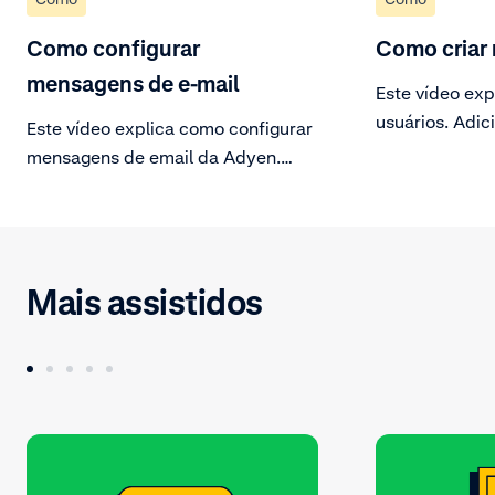
Como configurar
Como criar 
mensagens de e-mail
Este vídeo exp
usuários. Adic
Este vídeo explica como configurar
usuário na Cu
mensagens de email da Adyen.
um nome de us
Gerencie suas assinaturas e ative
configurando d
as mensagens que você deseja
acessos.
receber.
Mais assistidos