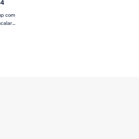
14
tup com
scalar
ch