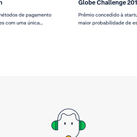
n
Globe Challenge 20
métodos de pagamento
Prêmio concedido à star
es com uma única
maior probabilidade de e
ntação de front-end.
globalmente no TechCrun
Disrupt San Francisco.