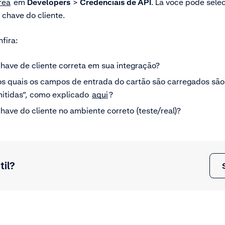
rea
em
Developers
>
Credenciais de API
. Lá você pode sele
 chave do cliente.
nfira:
have de cliente correta em sua integração?
os quais os campos de entrada do cartão são carregados são
itidas”, como explicado
aqui
?
have do cliente no ambiente correto (teste/real)?
til?