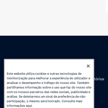
Conhecimento
Academy
Cobranças
Webinars
Este website utiliza cookies e outras tecnologias de
monitorização para melhorar a experiência do utilizador e
Atualizações de
Vídeos introdutórios
analisar o desempenho e tráfego do nosso site. Também
produto
'Como'
partilhamos informação sobre o uso que faz do nosso site
com os nossos parceiros das redes sociais, publicidade e
análise. Se detetarmos um sinal de preferência de não-
participação, o mesmo será honrado. Consulte mais
informações aqui.