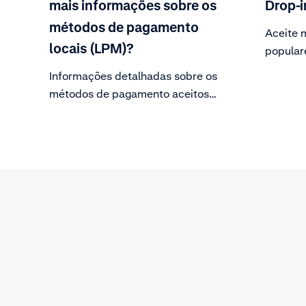
mais informações sobre os
Drop-i
métodos de pagamento
Aceite 
locais (LPM)?
popular
impleme
Informações detalhadas sobre os
métodos de pagamento aceitos
podem ser encontradas em nossa
página de documentação Métodos
de pagamento. Para obter
informações básicas sobre os
principais métodos de pagamento,
consulte adyen.com.