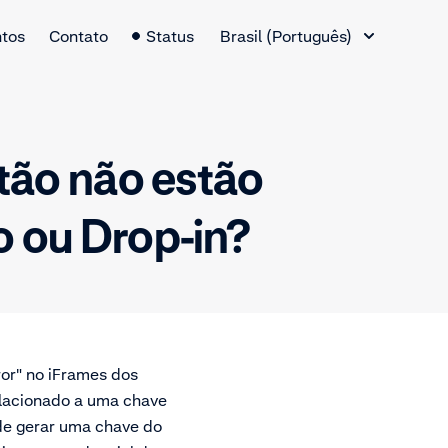
Alternador de idiomas
tos
Contato
Status
Brasil (Português)
tão não estão
 ou Drop-in?
ror" no iFrames dos
elacionado a uma chave
ode gerar uma chave do