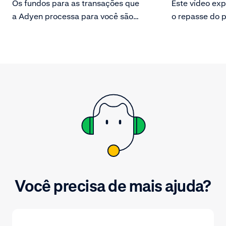
Os fundos para as transações que
Este vídeo exp
a Adyen processa para você são
o repasse do 
atribuídos a um lote pagável com
Adyen. Consult
base no seu modelo de pagamento.
repasse do pa
vendas, reemb
transações e a
resultaram no 
pagamento. Ba
facilidade.
Você precisa de mais ajuda?