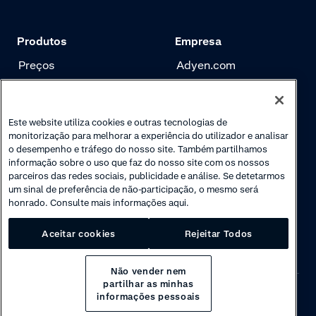
Produtos
Empresa
Preços
Adyen.com
Pagamentos
Nossa história
Gerenciamento de
Newsletter
Este website utiliza cookies e outras tecnologias de
risco
monitorização para melhorar a experiência do utilizador e analisar
Carreira
o desempenho e tráfego do nosso site. Também partilhamos
Autenticação
informação sobre o uso que faz do nosso site com os nossos
parceiros das redes sociais, publicidade e análise. Se detetarmos
um sinal de preferência de não-participação, o mesmo será
honrado. Consulte mais informações aqui.
Aceitar cookies
Rejeitar Todos
Não vender nem
partilhar as minhas
informações pessoais
Privacy
·
Cookies
·
Disclaimer
·
© 2026 Adyen