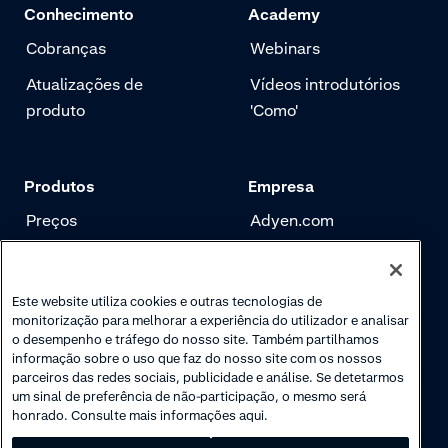
Conhecimento
Academy
Cobranças
Webinars
Atualizações de
Vídeos introdutórios
produto
'Como'
Produtos
Empresa
Preços
Adyen.com
Pagamentos
Nossa história
Gerenciamento de
Newsletter
Este website utiliza cookies e outras tecnologias de
risco
monitorização para melhorar a experiência do utilizador e analisar
Carreira
o desempenho e tráfego do nosso site. Também partilhamos
Autenticação
informação sobre o uso que faz do nosso site com os nossos
parceiros das redes sociais, publicidade e análise. Se detetarmos
um sinal de preferência de não-participação, o mesmo será
honrado. Consulte mais informações aqui.