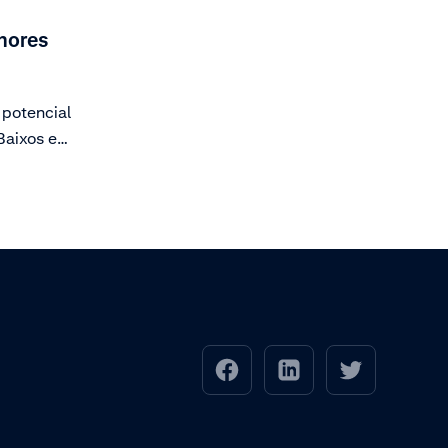
hores
 potencial
Baixos e
de
er da