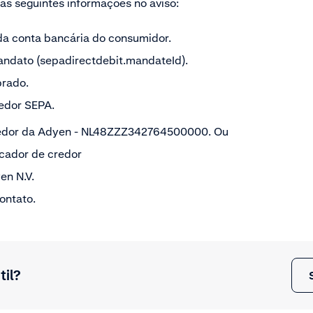
as seguintes informações no aviso:
 da conta bancária do consumidor.
andato (sepadirectdebit.mandateId).
brado.
redor SEPA.
credor da Adyen - NL48ZZZ342764500000. Ou
icador de credor
en N.V.
ontato.
til?