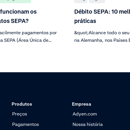
funcionam os
Débito SEPA: 10 mel
tos SEPA?
práticas
facilmente pagamentos por
&quot;Alcance todo o seu
na SEPA (Área Única de
na Alemanha, nos Países 
tos em Euros) com as
na Áustria com o método 
ções do cliente. Gere
pagamento por débito líd
tos para contas de débito
Europa. &quot;
urança usando o IBAN,
ndo um fluxo de
tos perfeito.
Produtos
Empresa
Preços
Adyen.com
Pagamentos
Nossa história