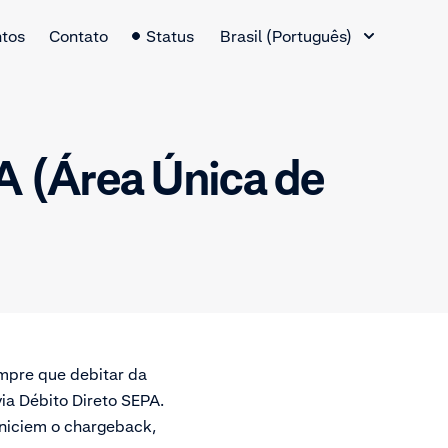
Alternador de idiomas
tos
Contato
Status
Brasil (Português)
A (Área Única de
mpre que debitar da
via Débito Direto SEPA.
niciem o chargeback,