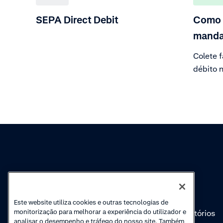
SEPA Direct Debit
Como 
manda
Colete 
débito 
Pagamen
autoriza
pagamen
com seg
garanti
pagamen
Conhecimento
Academy
Cobranças
Webinars
Este website utiliza cookies e outras tecnologias de
monitorização para melhorar a experiência do utilizador e
Atualizações de
Vídeos introdutórios
analisar o desempenho e tráfego do nosso site. Também