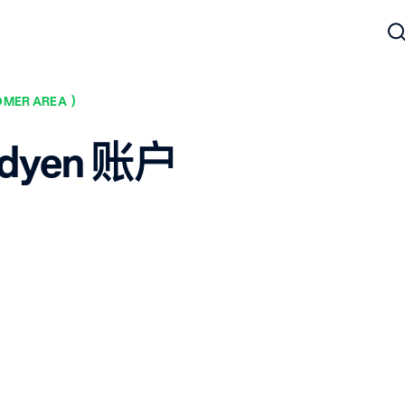
MER AREA）
yen 账户