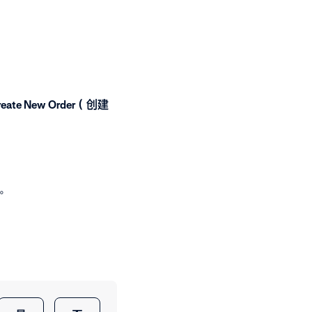
reate New Order（创建
。