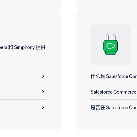
ra 和 Simphony 提供
什么是 Salesforce
Salesforce Comme
是否在 Salesforce Co