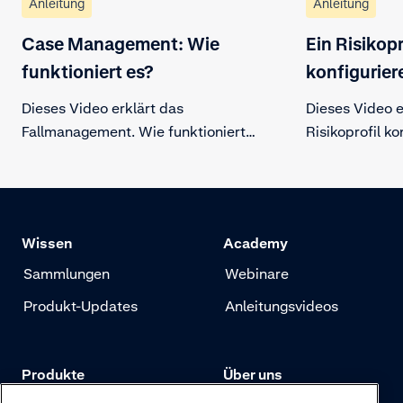
Anleitung
Anleitung
Case Management: Wie
Ein Risikopr
funktioniert es?
konfigurier
Dieses Video erklärt das
Dieses Video er
Fallmanagement. Wie funktioniert
Risikoprofil k
es? Erfahren Sie, wie Sie bestimmte
Risikoprofil kö
Transaktionen manuell überprüfen
Betrugsstrate
können.
Betrüger bekä
echten Kunden
Wissen
Academy
Sammlungen
Webinare
Produkt-Updates
Anleitungsvideos
Produkte
Über uns