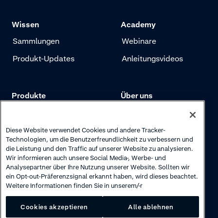
Wissen
Academy
Sammlungen
Webinare
Produkt-Updates
Anleitungsvideos
Produkte
Über uns
Preise
Adyen.com
Zahlungen
Unsere Geschichte
Diese Website verwendet Cookies und andere Tracker-
Technologien, um die Benutzerfreundlichkeit zu verbessern und
Risikomanagement
Newsletter
die Leistung und den Traffic auf unserer Website zu analysieren.
Wir informieren auch unsere Social Media-, Werbe- und
Authentifizierung
Karriere
Analysepartner über Ihre Nutzung unserer Website. Sollten wir
ein Opt-out-Präferenzsignal erkannt haben, wird dieses beachtet.
Weitere Informationen finden Sie in unserem/-r
Cookies akzeptieren
Alle ablehnen