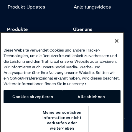
Produkt-Updates
Anleitungsvideos
Produkte
Über uns
Preise
Adyen.com
Zahlungen
Unsere Geschichte
Diese Website verwendet Cookies und andere Tracker-
Technologien, um die Benutzerfreundlichkeit zu verbessern und
Risikomanagement
Newsletter
die Leistung und den Traffic auf unserer Website zu analysieren.
Wir informieren auch unsere Social Media-, Werbe- und
Authentifizierung
Karriere
Analysepartner über Ihre Nutzung unserer Website. Sollten wir
ein Opt-out-Präferenzsignal erkannt haben, wird dieses beachtet.
Weitere Informationen finden Sie in unserem/-r
Cookies akzeptieren
Alle ablehnen
Meine persönlichen
Informationen nicht
verkaufen oder
weitergeben
Privacy
·
Cookies
·
Disclaimer
·
© 2026 Adyen