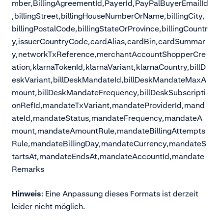
mber,BillingAgreementId,PayerId,PayPalBuyerEmailId
,billingStreet,billingHouseNumberOrName,billingCity,
billingPostalCode,billingStateOrProvince,billingCountr
y,issuerCountryCode,cardAlias,cardBin,cardSummar
y,networkTxReference,merchantAccountShopperCre
ation,klarnaTokenId,klarnaVariant,klarnaCountry,billD
eskVariant,billDeskMandateId,billDeskMandateMaxA
mount,billDeskMandateFrequency,billDeskSubscripti
onRefId,mandateTxVariant,mandateProviderId,mand
ateId,mandateStatus,mandateFrequency,mandateA
mount,mandateAmountRule,mandateBillingAttempts
Rule,mandateBillingDay,mandateCurrency,mandateS
tartsAt,mandateEndsAt,mandateAccountId,mandate
Remarks
Hinweis
: Eine Anpassung dieses Formats ist derzeit
leider nicht möglich.