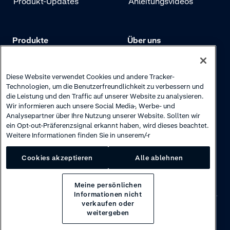
Produkt-Updates
Anleitungsvideos
Produkte
Über uns
Preise
Adyen.com
Zahlungen
Unsere Geschichte
Diese Website verwendet Cookies und andere Tracker-
Technologien, um die Benutzerfreundlichkeit zu verbessern und
Risikomanagement
Newsletter
die Leistung und den Traffic auf unserer Website zu analysieren.
Wir informieren auch unsere Social Media-, Werbe- und
Authentifizierung
Karriere
Analysepartner über Ihre Nutzung unserer Website. Sollten wir
ein Opt-out-Präferenzsignal erkannt haben, wird dieses beachtet.
Weitere Informationen finden Sie in unserem/-r
Cookies akzeptieren
Alle ablehnen
Meine persönlichen
Informationen nicht
verkaufen oder
weitergeben
Privacy
·
Cookies
·
Disclaimer
·
© 2026 Adyen