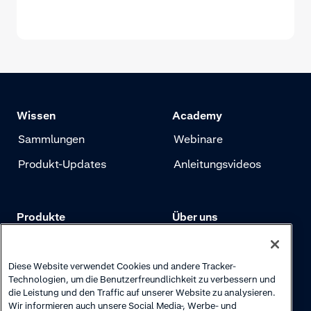
Wissen
Academy
Sammlungen
Webinare
Produkt-Updates
Anleitungsvideos
Produkte
Über uns
Preise
Adyen.com
Zahlungen
Unsere Geschichte
Diese Website verwendet Cookies und andere Tracker-
Technologien, um die Benutzerfreundlichkeit zu verbessern und
Risikomanagement
Newsletter
die Leistung und den Traffic auf unserer Website zu analysieren.
Wir informieren auch unsere Social Media-, Werbe- und