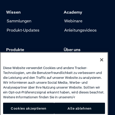
Wissen
Academy
Sammlungen
Webinare
Produkt-Updates
Anleitungsvideos
Produkte
Über uns
Preise
Adyen.com
Zahlungen
Unsere Geschichte
Diese Website verwendet Cookies und andere Tracker-
Technologien, um die Benutzerfreundlichkeit zu verbessern und
Risikomanagement
Newsletter
die Leistung und den Traffic auf unserer Website zu analysieren.
Wir informieren auch unsere Social Media-, Werbe- und
Authentifizierung
Karriere
Analysepartner über Ihre Nutzung unserer Website. Sollten wir
ein Opt-out-Präferenzsignal erkannt haben, wird dieses beachtet.
Weitere Informationen finden Sie in unserem/-r
Cookies akzeptieren
Alle ablehnen