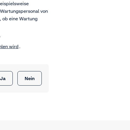
beispielsweise
l-Wartungspersonal von
, ob eine Wartung
.
hlen wird
.
Ja
Nein