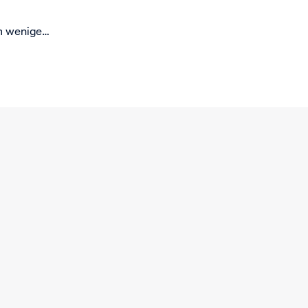
Zahlungslösungen anzunehmen.
**This webinar is hosted in
m wenige
English.**
e Adyen-
teigerung
n.