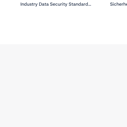
Industry Data Security Standard
Sicherhe
(PCI DSS) ist es, die Daten der
Karteninhaber vor neuen
Bedrohungen der Datensicherheit
zu schützen.