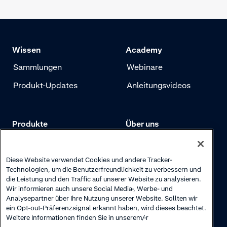
Wissen
Academy
Sammlungen
Webinare
Produkt-Updates
Anleitungsvideos
Produkte
Über uns
Preise
Adyen.com
Zahlungen
Unsere Geschichte
Diese Website verwendet Cookies und andere Tracker-
Technologien, um die Benutzerfreundlichkeit zu verbessern und
Risikomanagement
Newsletter
die Leistung und den Traffic auf unserer Website zu analysieren.
Wir informieren auch unsere Social Media-, Werbe- und
Authentifizierung
Karriere
Analysepartner über Ihre Nutzung unserer Website. Sollten wir
ein Opt-out-Präferenzsignal erkannt haben, wird dieses beachtet.
Weitere Informationen finden Sie in unserem/-r