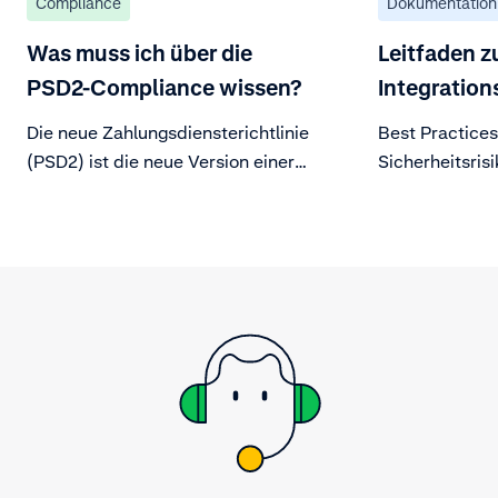
Compliance
Dokumentation
Was muss ich über die
Leitfaden z
PSD2-Compliance wissen?
Integration
Die neue Zahlungsdiensterichtlinie
Best Practice
(PSD2) ist die neue Version einer
Sicherheitsris
europäischen Verordnung, die eine
starke Kundenauthentifizierung
(SCA) für Online-Zahlungen im
Europäischen Wirtschaftsraum
(EWR) vorschreibt und diese
sicherer macht.