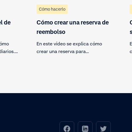
Cómo hacerlo
l de
Cómo crear una reserva de
reembolso
cómo
En este vídeo se explica cómo
E
diarios.
crear una reserva para
c
bre tus
devoluciones. Así evitarás
A
nel.
problemas en los procesos de las
t
devoluciones, los chargebacks y
d
otros gastos. Sigue los pasos para
t
crear una reserva y evitar
problemas en el proceso de las
devoluciones.