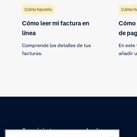
Cómo hacerlo
Cómo h
Cómo leer mi factura en
Cómo 
línea
de pa
Comprende los detalles de tus
En este
facturas.
añadir 
Puedes 
existen
cuenta 
Conocimientos
Academy