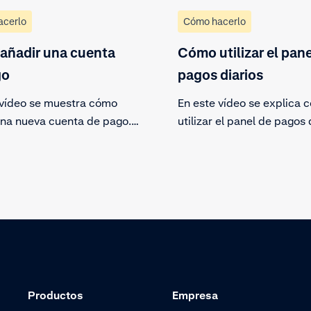
acerlo
Cómo hacerlo
añadir una cuenta
Cómo utilizar el pane
go
pagos diarios
 vídeo se muestra cómo
En este vídeo se explica 
una nueva cuenta de pago.
utilizar el panel de pagos 
editar cuentas de pago
Obtén más información so
tes y añadir una nueva
ventas y pagos en este pa
de pago.
Productos
Empresa