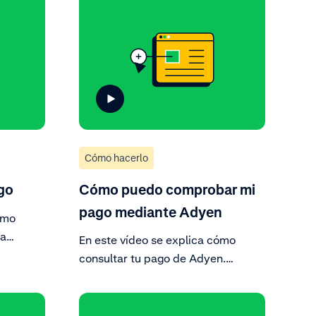
Cómo hacerlo
go
Cómo puedo comprobar mi
pago mediante Adyen
ómo
ra
En este vídeo se explica cómo
Area el
consultar tu pago de Adyen.
y sigue
Consulta tu historial de pagos para
una descripción general de las
ventas, devoluciones, coste de las