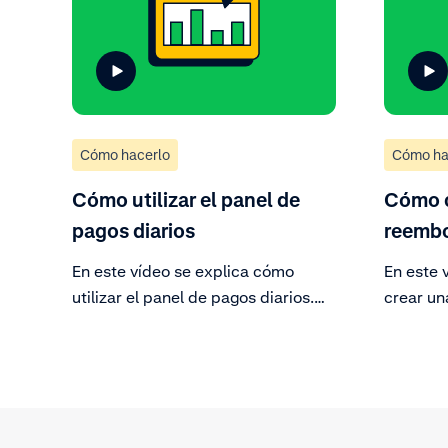
también en el nivel de empresa.
detalles
Cómo hacerlo
Cómo ha
Cómo utilizar el panel de
Cómo c
pagos diarios
reemb
En este vídeo se explica cómo
En este 
utilizar el panel de pagos diarios.
crear un
Obtén más información sobre tus
devoluci
ventas y pagos en este panel.
problema
devoluci
otros ga
crear un