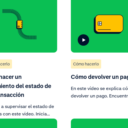
cerlo
Cómo hacerlo
hacer un
Cómo devolver un pa
iento del estado de
En este vídeo se explica c
ansacción
devolver un pago. Encuent
fácilmente en la Customer 
a supervisar el estado de
pago que deseas devolver 
s con este vídeo. Inicia
estos pasos.
 el portal del cliente,