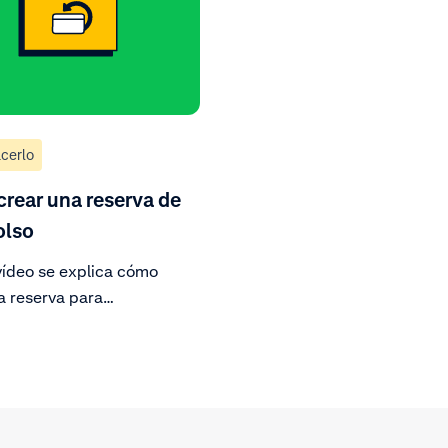
.
cerlo
rear una reserva de
olso
vídeo se explica cómo
a reserva para
ones. Así evitarás
s en los procesos de las
ones, los chargebacks y
stos. Sigue los pasos para
a reserva y evitar