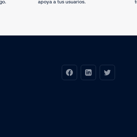
go.
apoya a tus usuarios.
t
c