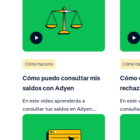
general de las transacciones en la
despláza
Customer Area y envía una
y selecc
solicitud de cancelación para
concreta
cancelar tu pago.
del pago
Cómo hacerlo
Cómo ha
Cómo puedo consultar mis
Cómo c
saldos con Adyen
recha
En este vídeo aprenderás a
En este 
consultar tus saldos en Adyen.
consulta
Accede a la pestaña de finanzas de
Busca la
tu cuenta y encuentra todo lo que
en la Cu
debes saber sobre tus saldos,
pago rec