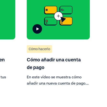
transacciones y ajustes resultantes
del importe de pago. Descarga
fácilmente el informe.
Cómo hacerlo
 en
Cómo añadir una cuenta
de pago
 tus
En este vídeo se muestra cómo
añadir una nueva cuenta de pago.
Puedes editar cuentas de pago
existentes y añadir una nueva
cuenta de pago.