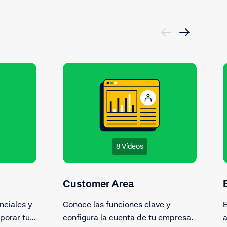
8 Vídeos
Customer Area
nciales y
Conoce las funciones clave y
E
rporar tus
configura la cuenta de tu empresa.
a