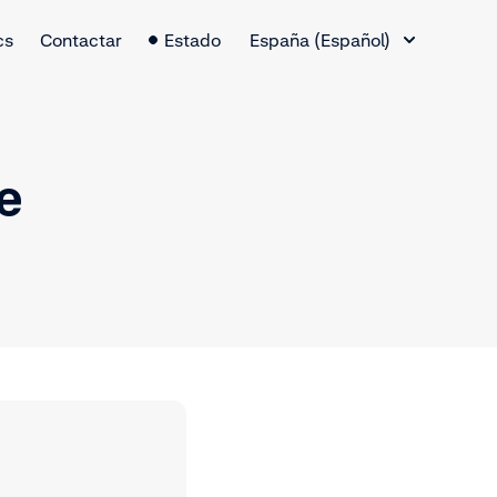
Cambio de idioma
cs
Contactar
Estado
España (Español)
e