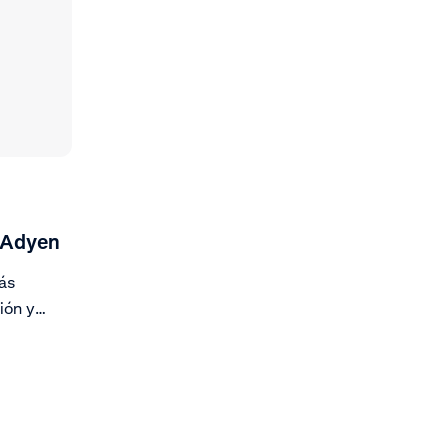
e Adyen
ás
ión y