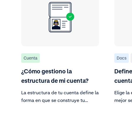
Cuenta
Docs
¿Cómo gestiono la
Define
estructura de mi cuenta?
cuent
La estructura de tu cuenta define la
Elige la
forma en que se construye tu
mejor s
cuenta de Adyen. Esta página
describe cómo administrar la
estructura de tu cuenta.